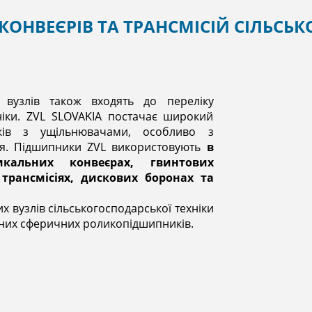
ОНВЕЄРІВ ТА ТРАНСМІСІЙ СІЛЬСЬ
 вузлів також входять до переліку
ніки. ZVL SLOVAKIA постачає широкий
ків з ущільнювачами, особливо з
я. Підшипники ZVL використовують
в
кальних конвеєрах, гвинтових
трансмісіях, дискових боронах та
их вузлів сільськогосподарської техніки
дних сферичних роликопідшипників.