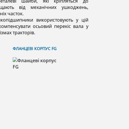
еталеві шайби, які кріпляться до
ищають від механічних ушкоджень,
іх часток.
икопідшипники використовують у цій
і компенсувати осьовий перекіс вала у
змах тракторів.
ФЛАНЦЕВІ КОРПУС FG