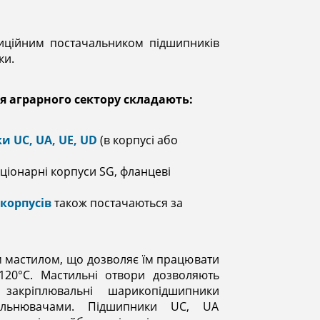
диційним постачальником підшипників
ки.
я аграрного сектору складають:
 UC, UA, UE, UD
(в корпусі або
аціонарні корпуси SG, фланцеві
корпусів
також постачаються за
м мастилом, що дозволяє їм працювати
+120°С. Мастильні отвори дозволяють
закріплювальні шарикопідшипники
щільнювачами. Підшипники UC, UA