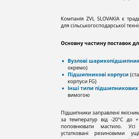
Компанія ZVL SLOVAKIA є тра
для сільськогосподарської техні
Основну частину поставок дл
Вузлові шарикопідшипники
окремо)
Підшипникові корпуси
(ст
корпуси FG)
Інші типи підшипникових 
вимогою
Підшипники заправлені якісни
за температур від -20°С до 
поповнювати мастило. Усі 
устатковані резиновими у