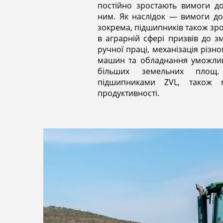
постійно зростають вимоги д
ним. Як наслідок — вимоги до
зокрема, підшипників також зро
в аграрній сфері призвів до 
ручної праці, механізація різно
машин та обладнання уможлив
більших земельних площ. 
підшипниками ZVL, також 
продуктивності.