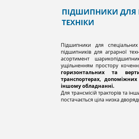
ПІДШИПНИКИ ДЛЯ К
ТЕХНІКИ
Підшипники для спеціальних
підшипників для аграрної тех
асортимент шарикопідшипни
ущільненням простору коченн
горизонтальних та верти
транспортерах, допоміжних 
іншому обладнанні.
Для трансмісій тракторів та інш
постачається ціла низка дворя