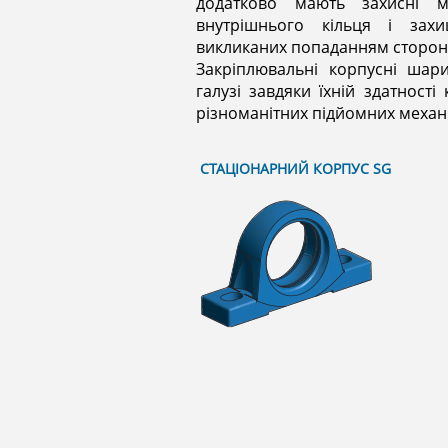
додатково мають захисні м
внутрішнього кільця і зах
викликаних попаданням сторонн
Закріплювальні корпусні шар
галузі завдяки їхній здатност
різноманітних підйомних механі
СТАЦІОНАРНИЙ КОРПУС SG