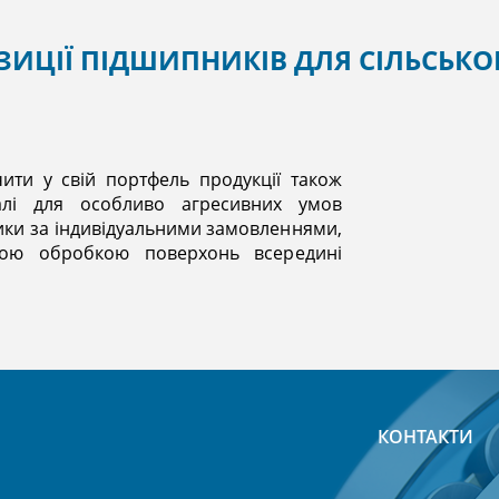
ЗИЦІЇ ПІДШИПНИКІВ ДЛЯ СІЛЬСЬК
ити у свій портфель продукції також
алі для особливо агресивних умов
ики за індивідуальними замовленнями,
чною обробкою поверхонь всередині
КОНТАКТИ